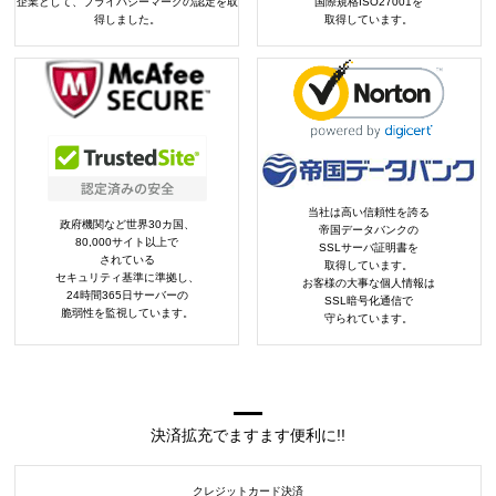
企業として、プライバシーマークの認定を取
国際規格ISO27001を
得しました。
取得しています。
当社は高い信頼性を誇る
政府機関など世界30カ国、
帝国データバンクの
80,000サイト以上で
SSLサーバ証明書を
されている
取得しています。
セキュリティ基準に準拠し、
お客様の大事な個人情報は
24時間365日サーバーの
SSL暗号化通信で
脆弱性を監視しています。
守られています。
決済拡充でますます便利に!!
クレジットカード決済