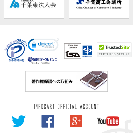
TDB企業コード:
261070114