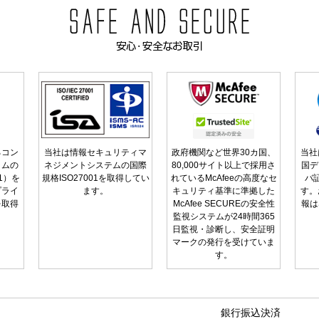
るコン
当社は情報セキュリティマ
政府機関など世界30カ国、
当社
ラムの
ネジメントシステムの国際
80,000サイト以上で採用さ
国デ
01）を
規格ISO27001を取得してい
れているMcAfeeの高度なセ
バ
プライ
ます。
キュリティ基準に準拠した
す。
を取得
McAfee SECUREの安全性
報は
監視システムが24時間365
日監視・診断し、安全証明
マークの発行を受けていま
す。
銀行振込決済