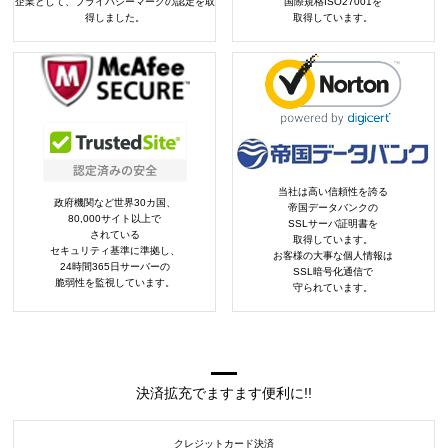
企業として、プライバシーマークの認定を取
国際規格ISO27001を
得しました。
取得しています。
当社は高い信頼性を誇る
政府機関など世界30カ国、
帝国データバンクの
80,000サイト以上で
SSLサーバ証明書を
されている
取得しています。
セキュリティ基準に準拠し、
お客様の大事な個人情報は
24時間365日サーバーの
SSL暗号化通信で
脆弱性を監視しています。
守られています。
決済拡充でますます便利に!!
クレジットカード決済