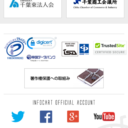
TDB企業コード:
261070114