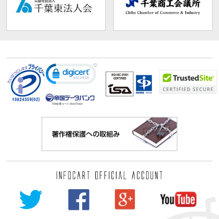
TDB企業コード:
261070114