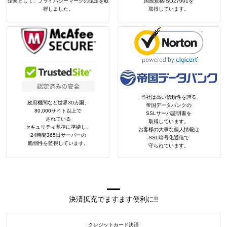
企業として、プライバシーマークの認定を取
国際規格ISO27001を
得しました。
取得しています。
当社は高い信頼性を誇る
政府機関など世界30カ国、
帝国データバンクの
80,000サイト以上で
SSLサーバ証明書を
されている
取得しています。
セキュリティ基準に準拠し、
お客様の大事な個人情報は
24時間365日サーバーの
SSL暗号化通信で
脆弱性を監視しています。
守られています。
決済拡充でますます便利に!!
クレジットカード決済