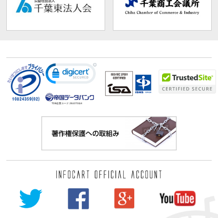
TDB企業コード:
261070114