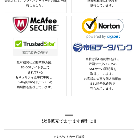
企業として、プライバシーマークの認定を取
国際規格ISO27001を
得しました。
取得しています。
当社は高い信頼性を誇る
政府機関など世界30カ国、
帝国データバンクの
80,000サイト以上で
SSLサーバ証明書を
されている
取得しています。
セキュリティ基準に準拠し、
お客様の大事な個人情報は
24時間365日サーバーの
SSL暗号化通信で
脆弱性を監視しています。
守られています。
決済拡充でますます便利に!!
クレジットカード決済