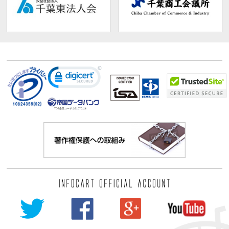
TDB企業コード:
261070114