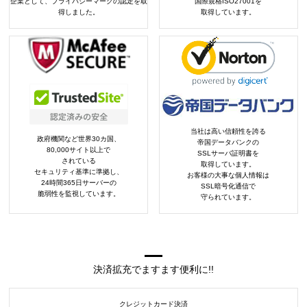
企業として、プライバシーマークの認定を取
国際規格ISO27001を
得しました。
取得しています。
当社は高い信頼性を誇る
政府機関など世界30カ国、
帝国データバンクの
80,000サイト以上で
SSLサーバ証明書を
されている
取得しています。
セキュリティ基準に準拠し、
お客様の大事な個人情報は
24時間365日サーバーの
SSL暗号化通信で
脆弱性を監視しています。
守られています。
決済拡充でますます便利に!!
クレジットカード決済