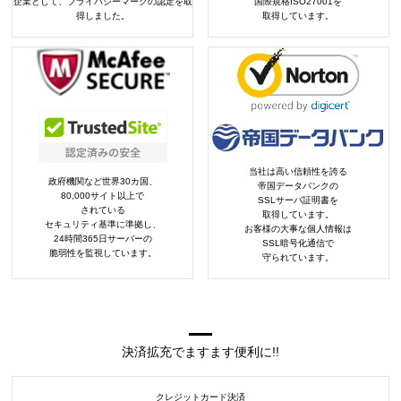
企業として、プライバシーマークの認定を取
国際規格ISO27001を
得しました。
取得しています。
当社は高い信頼性を誇る
政府機関など世界30カ国、
帝国データバンクの
80,000サイト以上で
SSLサーバ証明書を
されている
取得しています。
セキュリティ基準に準拠し、
お客様の大事な個人情報は
24時間365日サーバーの
SSL暗号化通信で
脆弱性を監視しています。
守られています。
決済拡充でますます便利に!!
クレジットカード決済