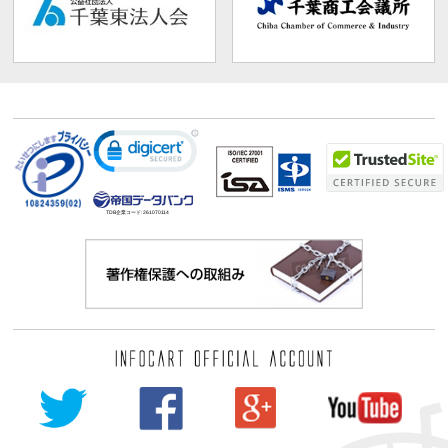
TDB企業コード:
261070114