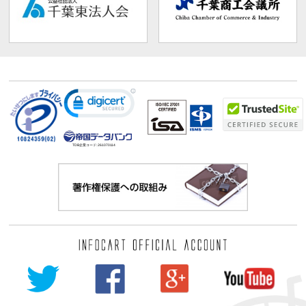
TDB企業コード:
261070114