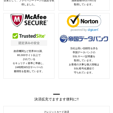
企業として、プライバシーマークの認定を取
国際規格ISO27001を
得しました。
取得しています。
当社は高い信頼性を誇る
政府機関など世界30カ国、
帝国データバンクの
80,000サイト以上で
SSLサーバ証明書を
されている
取得しています。
セキュリティ基準に準拠し、
お客様の大事な個人情報は
24時間365日サーバーの
SSL暗号化通信で
脆弱性を監視しています。
守られています。
決済拡充でますます便利に!!
クレジットカード決済