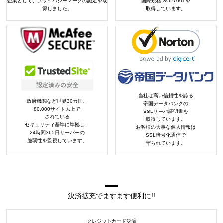
企業として、プライバシーマークの認定を取
国際規格ISO27001を
得しました。
取得しています。
当社は高い信頼性を誇る
政府機関など世界30カ国、
帝国データバンクの
80,000サイト以上で
SSLサーバ証明書を
されている
取得しています。
セキュリティ基準に準拠し、
お客様の大事な個人情報は
24時間365日サーバーの
SSL暗号化通信で
脆弱性を監視しています。
守られています。
決済拡充でますます便利に!!
クレジットカード決済