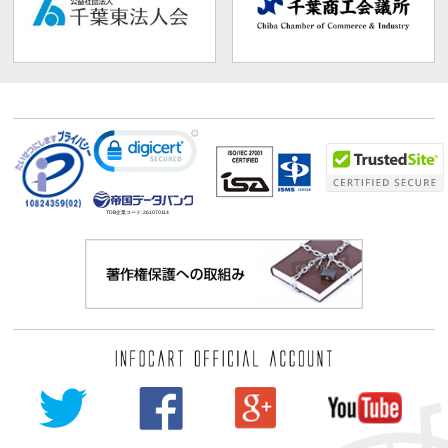
TDB企業コード:
261070114