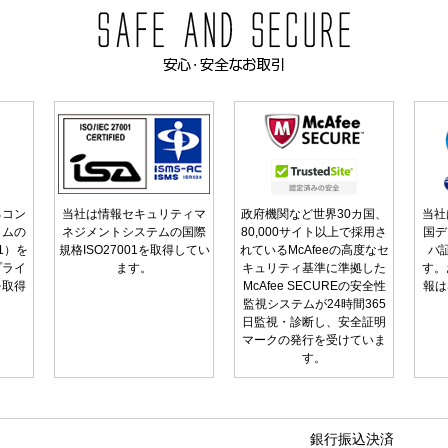
るコン
当社は情報セキュリティマ
政府機関など世界30カ国、
当社
ラムの
ネジメントシステムの国際
80,000サイト以上で採用さ
国デ
01）を
規格ISO27001を取得してい
れているMcAfeeの高度なセ
バ
プライ
ます。
キュリティ基準に準拠した
す。
を取得
McAfee SECUREの安全性
報は
監視システムが24時間365
日監視・診断し、安全証明
マークの発行を受けていま
す。
銀行振込決済