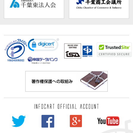
TDB企業コード:
261070114