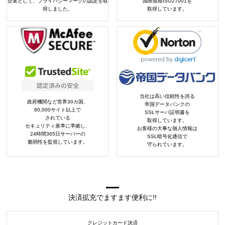
企業として、プライバシーマークの認定を取
国際規格ISO27001を
得しました。
取得しています。
当社は高い信頼性を誇る
政府機関など世界30カ国、
帝国データバンクの
80,000サイト以上で
SSLサーバ証明書を
されている
取得しています。
セキュリティ基準に準拠し、
お客様の大事な個人情報は
24時間365日サーバーの
SSL暗号化通信で
脆弱性を監視しています。
守られています。
決済拡充でますます便利に!!
クレジットカード決済