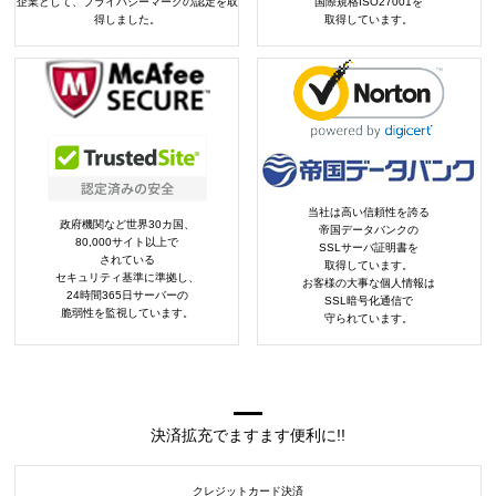
企業として、プライバシーマークの認定を取
国際規格ISO27001を
得しました。
取得しています。
当社は高い信頼性を誇る
政府機関など世界30カ国、
帝国データバンクの
80,000サイト以上で
SSLサーバ証明書を
されている
取得しています。
セキュリティ基準に準拠し、
お客様の大事な個人情報は
24時間365日サーバーの
SSL暗号化通信で
脆弱性を監視しています。
守られています。
決済拡充でますます便利に!!
クレジットカード決済