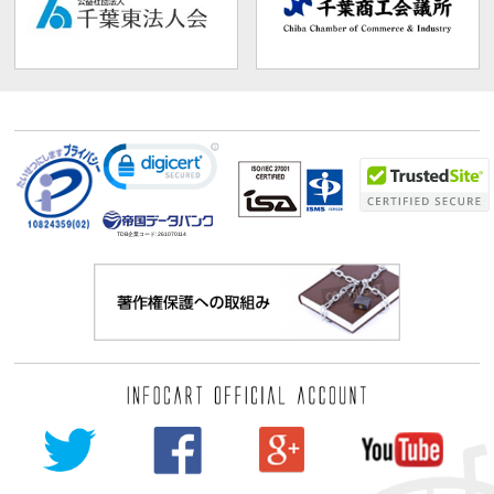
TDB企業コード:
261070114