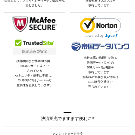
企業として、プライバシーマークの認定を取
国際規格ISO27001を
得しました。
取得しています。
当社は高い信頼性を誇る
政府機関など世界30カ国、
帝国データバンクの
80,000サイト以上で
SSLサーバ証明書を
されている
取得しています。
セキュリティ基準に準拠し、
お客様の大事な個人情報は
24時間365日サーバーの
SSL暗号化通信で
脆弱性を監視しています。
守られています。
決済拡充でますます便利に!!
クレジットカード決済