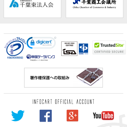
TDB企業コード:
261070114