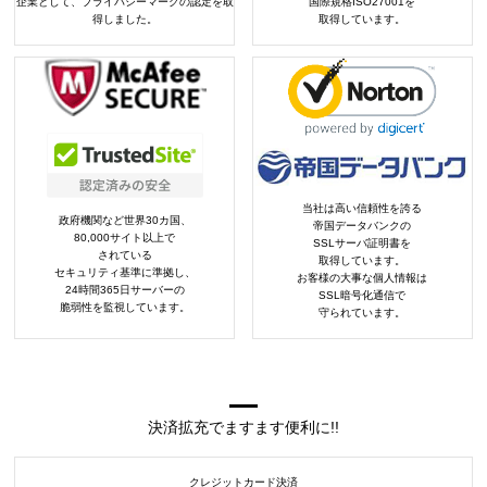
企業として、プライバシーマークの認定を取
国際規格ISO27001を
得しました。
取得しています。
当社は高い信頼性を誇る
政府機関など世界30カ国、
帝国データバンクの
80,000サイト以上で
SSLサーバ証明書を
されている
取得しています。
セキュリティ基準に準拠し、
お客様の大事な個人情報は
24時間365日サーバーの
SSL暗号化通信で
脆弱性を監視しています。
守られています。
決済拡充でますます便利に!!
クレジットカード決済