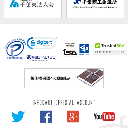
TDB企業コード:
261070114