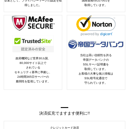
企業として、プライバシーマークの認定を取
国際規格ISO27001を
得しました。
取得しています。
当社は高い信頼性を誇る
政府機関など世界30カ国、
帝国データバンクの
80,000サイト以上で
SSLサーバ証明書を
されている
取得しています。
セキュリティ基準に準拠し、
お客様の大事な個人情報は
24時間365日サーバーの
SSL暗号化通信で
脆弱性を監視しています。
守られています。
決済拡充でますます便利に!!
クレジットカード決済