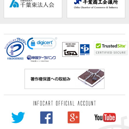
TDB企業コード:
261070114