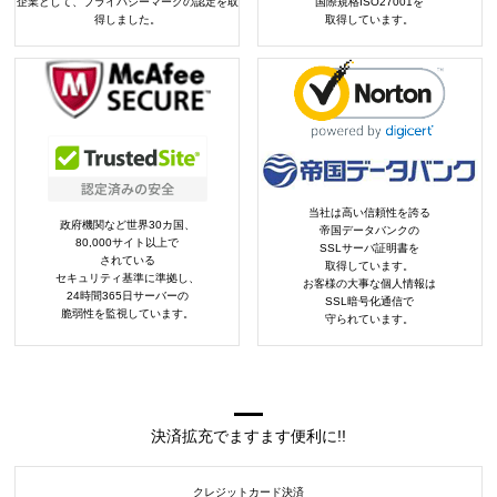
企業として、プライバシーマークの認定を取
国際規格ISO27001を
得しました。
取得しています。
当社は高い信頼性を誇る
政府機関など世界30カ国、
帝国データバンクの
80,000サイト以上で
SSLサーバ証明書を
されている
取得しています。
セキュリティ基準に準拠し、
お客様の大事な個人情報は
24時間365日サーバーの
SSL暗号化通信で
脆弱性を監視しています。
守られています。
決済拡充でますます便利に!!
クレジットカード決済