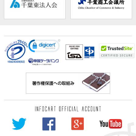
TDB企業コード:
261070114