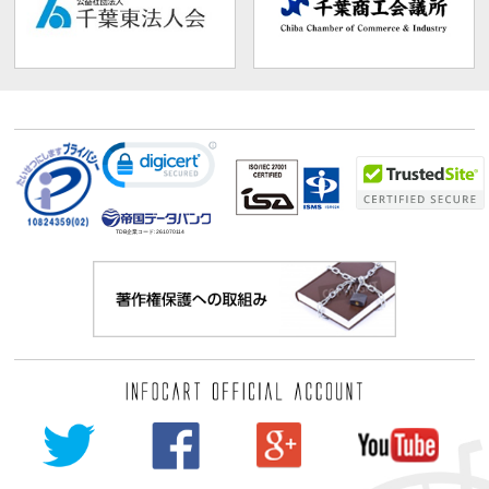
TDB企業コード:
261070114