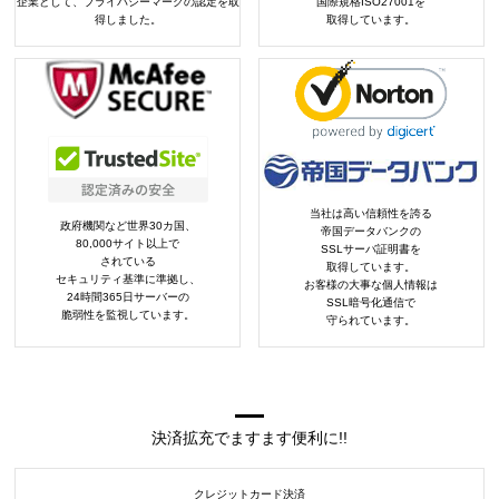
企業として、プライバシーマークの認定を取
国際規格ISO27001を
得しました。
取得しています。
当社は高い信頼性を誇る
政府機関など世界30カ国、
帝国データバンクの
80,000サイト以上で
SSLサーバ証明書を
されている
取得しています。
セキュリティ基準に準拠し、
お客様の大事な個人情報は
24時間365日サーバーの
SSL暗号化通信で
脆弱性を監視しています。
守られています。
決済拡充でますます便利に!!
クレジットカード決済