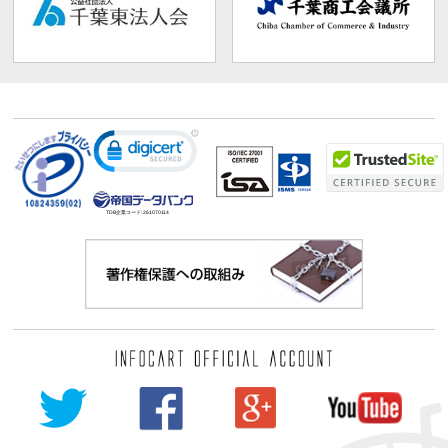
TDB企業コード:
261070114