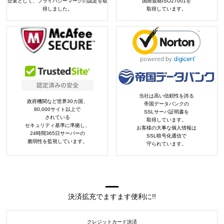
企業として、プライバシーマークの認定を取
国際規格ISO27001を
得しました。
取得しています。
当社は高い信頼性を誇る
政府機関など世界30カ国、
帝国データバンクの
80,000サイト以上で
SSLサーバ証明書を
されている
取得しています。
セキュリティ基準に準拠し、
お客様の大事な個人情報は
24時間365日サーバーの
SSL暗号化通信で
脆弱性を監視しています。
守られています。
決済拡充でますます便利に!!
クレジットカード決済