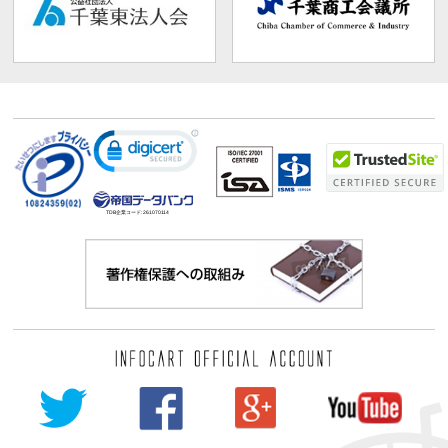
TDB企業コード:
261070114