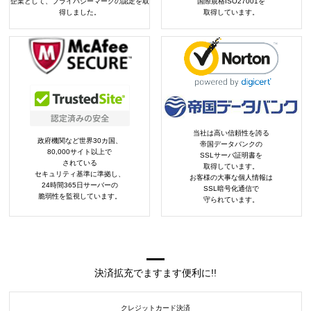
企業として、プライバシーマークの認定を取
国際規格ISO27001を
得しました。
取得しています。
当社は高い信頼性を誇る
政府機関など世界30カ国、
帝国データバンクの
80,000サイト以上で
SSLサーバ証明書を
されている
取得しています。
セキュリティ基準に準拠し、
お客様の大事な個人情報は
24時間365日サーバーの
SSL暗号化通信で
脆弱性を監視しています。
守られています。
決済拡充でますます便利に!!
クレジットカード決済