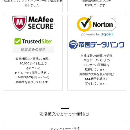
企業として、プライバシーマークの認定を取
国際規格ISO27001を
得しました。
取得しています。
当社は高い信頼性を誇る
政府機関など世界30カ国、
帝国データバンクの
80,000サイト以上で
SSLサーバ証明書を
されている
取得しています。
セキュリティ基準に準拠し、
お客様の大事な個人情報は
24時間365日サーバーの
SSL暗号化通信で
脆弱性を監視しています。
守られています。
決済拡充でますます便利に!!
クレジットカード決済