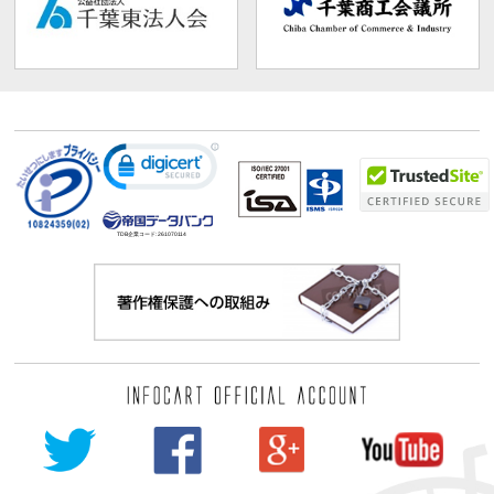
TDB企業コード:
261070114