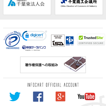
TDB企業コード:
261070114