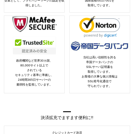
企業として、プライバシーマークの認定を取
国際規格ISO27001を
得しました。
取得しています。
当社は高い信頼性を誇る
政府機関など世界30カ国、
帝国データバンクの
80,000サイト以上で
SSLサーバ証明書を
されている
取得しています。
セキュリティ基準に準拠し、
お客様の大事な個人情報は
24時間365日サーバーの
SSL暗号化通信で
脆弱性を監視しています。
守られています。
決済拡充でますます便利に!!
クレジットカード決済