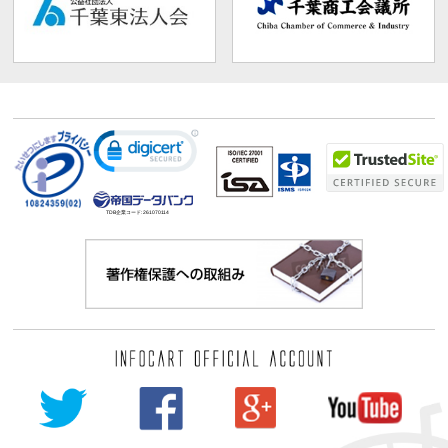
TDB企業コード:
261070114