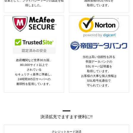
企業として、プライバシーマークの認定を取
国際規格ISO27001を
得しました。
取得しています。
当社は高い信頼性を誇る
政府機関など世界30カ国、
帝国データバンクの
80,000サイト以上で
SSLサーバ証明書を
されている
取得しています。
セキュリティ基準に準拠し、
お客様の大事な個人情報は
24時間365日サーバーの
SSL暗号化通信で
脆弱性を監視しています。
守られています。
決済拡充でますます便利に!!
クレジットカード決済