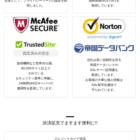
企業として、プライバシーマークの認定を取
国際規格ISO27001を
得しました。
取得しています。
当社は高い信頼性を誇る
政府機関など世界30カ国、
帝国データバンクの
80,000サイト以上で
SSLサーバ証明書を
されている
取得しています。
セキュリティ基準に準拠し、
お客様の大事な個人情報は
24時間365日サーバーの
SSL暗号化通信で
脆弱性を監視しています。
守られています。
決済拡充でますます便利に!!
クレジットカード決済