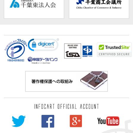
TDB企業コード:
261070114