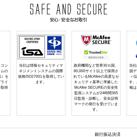
るコン
当社は情報セキュリティマ
政府機関など世界30カ国、
当社
ラムの
ネジメントシステムの国際
80,000サイト以上で採用さ
国デ
01）を
規格ISO27001を取得してい
れているMcAfeeの高度なセ
バ
プライ
ます。
キュリティ基準に準拠した
す。
を取得
McAfee SECUREの安全性
報は
監視システムが24時間365
日監視・診断し、安全証明
マークの発行を受けていま
す。
銀行振込決済