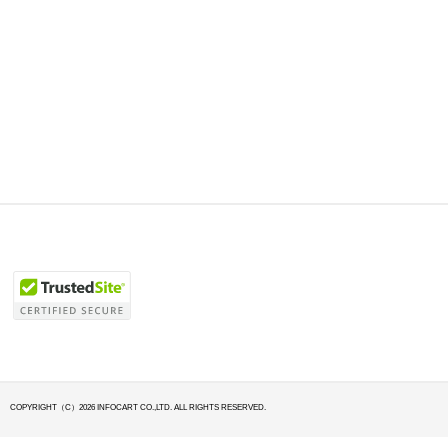
COPYRIGHT（C）2026 INFOCART CO.,LTD. ALL RIGHTS RESERVED.