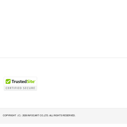
COPYRIGHT（C）2026 INFOCART CO.,LTD. ALL RIGHTS RESERVED.