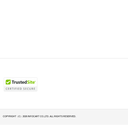
COPYRIGHT（C）2026 INFOCART CO.,LTD. ALL RIGHTS RESERVED.