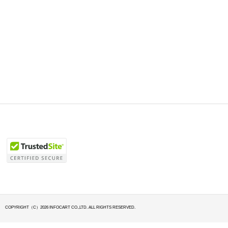
COPYRIGHT（C）2026 INFOCART CO.,LTD. ALL RIGHTS RESERVED.