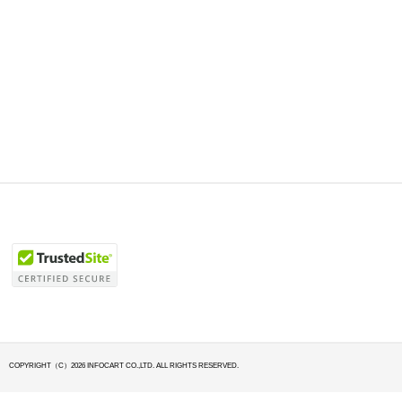
COPYRIGHT（C）2026 INFOCART CO.,LTD. ALL RIGHTS RESERVED.