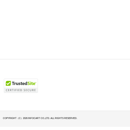
COPYRIGHT（C）2026 INFOCART CO.,LTD. ALL RIGHTS RESERVED.