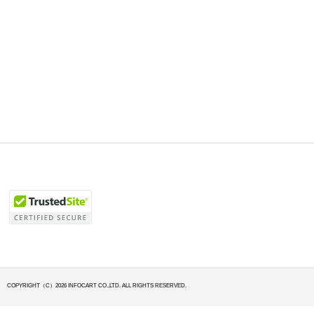
COPYRIGHT（C）2026 INFOCART CO.,LTD. ALL RIGHTS RESERVED.