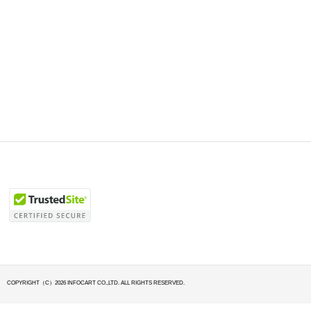
COPYRIGHT（C）2026 INFOCART CO.,LTD. ALL RIGHTS RESERVED.