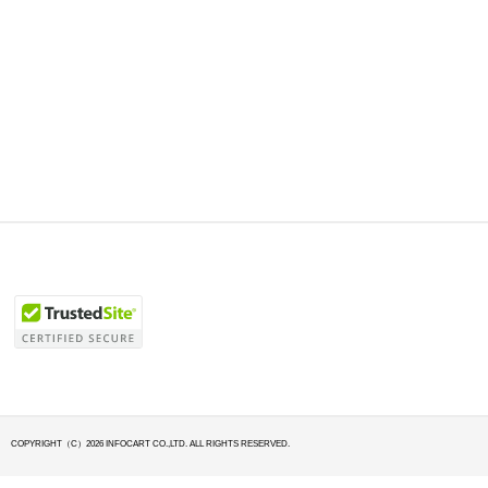
COPYRIGHT（C）2026 INFOCART CO.,LTD. ALL RIGHTS RESERVED.