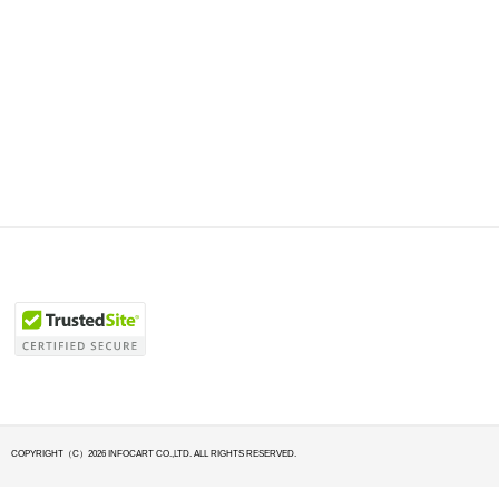
COPYRIGHT（C）2026 INFOCART CO.,LTD. ALL RIGHTS RESERVED.