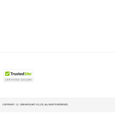
COPYRIGHT（C）2026 INFOCART CO.,LTD. ALL RIGHTS RESERVED.