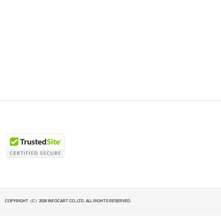
COPYRIGHT（C）2026 INFOCART CO.,LTD. ALL RIGHTS RESERVED.