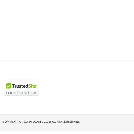
COPYRIGHT（C）2026 INFOCART CO.,LTD. ALL RIGHTS RESERVED.