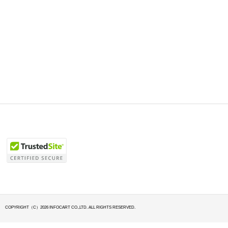
COPYRIGHT（C）2026 INFOCART CO.,LTD. ALL RIGHTS RESERVED.