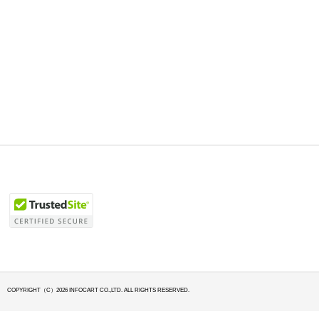
COPYRIGHT（C）2026 INFOCART CO.,LTD. ALL RIGHTS RESERVED.