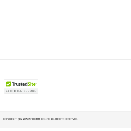
COPYRIGHT（C）2026 INFOCART CO.,LTD. ALL RIGHTS RESERVED.