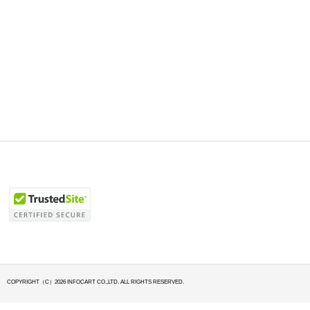
COPYRIGHT（C）2026 INFOCART CO.,LTD. ALL RIGHTS RESERVED.