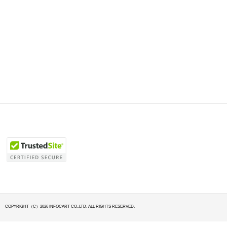
COPYRIGHT（C）2026 INFOCART CO.,LTD. ALL RIGHTS RESERVED.