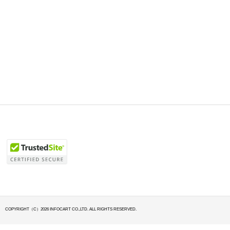
COPYRIGHT（C）2026 INFOCART CO.,LTD. ALL RIGHTS RESERVED.