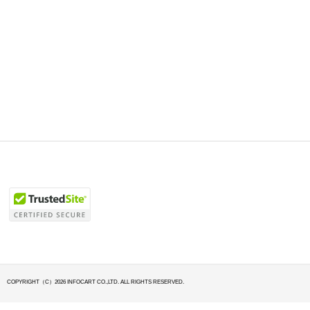
COPYRIGHT（C）2026 INFOCART CO.,LTD. ALL RIGHTS RESERVED.