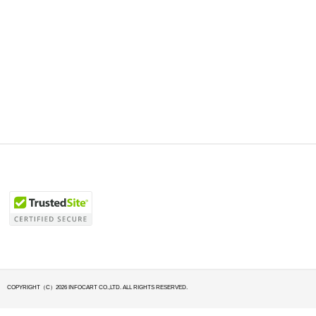
COPYRIGHT（C）2026 INFOCART CO.,LTD. ALL RIGHTS RESERVED.