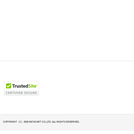
COPYRIGHT（C）2026 INFOCART CO.,LTD. ALL RIGHTS RESERVED.