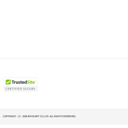
COPYRIGHT（C）2026 INFOCART CO.,LTD. ALL RIGHTS RESERVED.