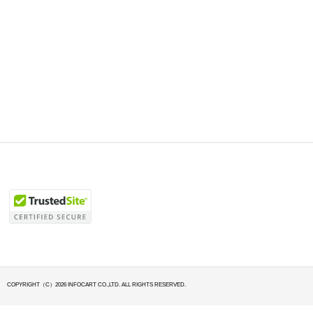
COPYRIGHT（C）2026 INFOCART CO.,LTD. ALL RIGHTS RESERVED.