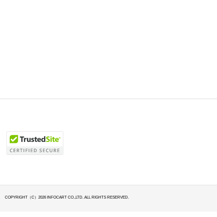
COPYRIGHT（C）2026 INFOCART CO.,LTD. ALL RIGHTS RESERVED.