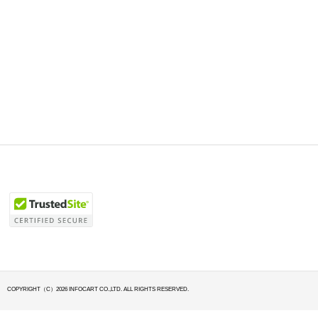
COPYRIGHT（C）2026 INFOCART CO.,LTD. ALL RIGHTS RESERVED.